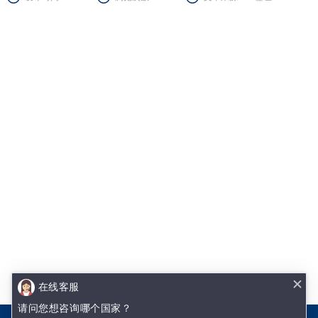
在线客服
办理美国商务签证需要邀请函吗
请问您想咨询哪个国家？
美国是发展大国之一，因此很多人需要去美国处理一些事情，这个时候需要请求