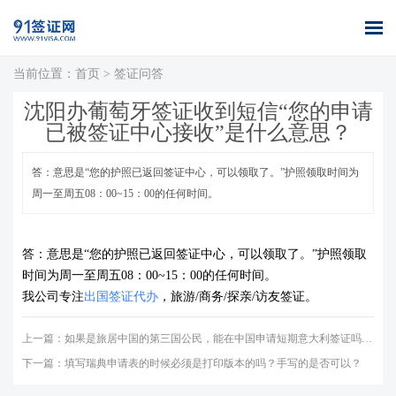
当前位置：
首页
>
签证问答
首页
全球签证
签证案例
签证百科
签证政策
关于我们
沈阳办葡萄牙签证收到短信“您的申请
办理
库
已被签证中心接收”是什么意思？
答：意思是“您的护照已返回签证中心，可以领取了。”护照领取时间为
周一至周五08：00~15：00的任何时间。
答：
意思是“您的护照已返回
签证
中心，可以领取了。”护照领取
时间为周一至周五08：00~15：00的任何时间。
我公司专注
出国签证代办
，旅游/商务/探亲/访友签证。
上一篇：
如果是旅居中国的第三国公民，能在中国申请短期意大利签证吗？还是必须回自己的国家申请？
下一篇：
填写瑞典申请表的时候必须是打印版本的吗？手写的是否可以？