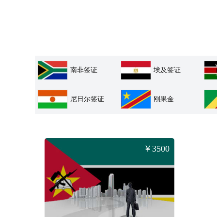
南非签证
埃及签证
尼日尔签证
刚果金
￥3500