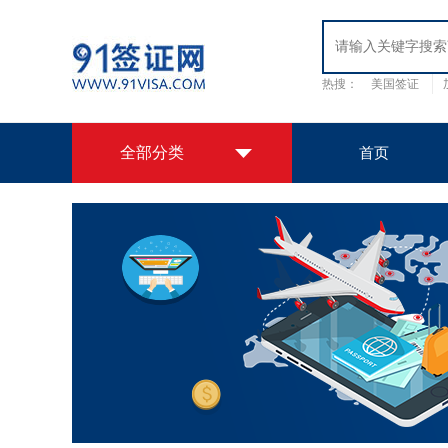
热搜：
美国签证
日本签证
韩国签
全部分类
首页
全球签证办理中心
欧洲签证
美洲签证
亚洲签证
大
洋洲签证
签证办理套餐
非洲签证
我们提供办理签证服务
国外保障
用心服务
出国认证
我们提供出国签证、公正认证服务
拒签原因调档服务
查询签证被拒签的真实原因
EVUS登记
美国签证代办