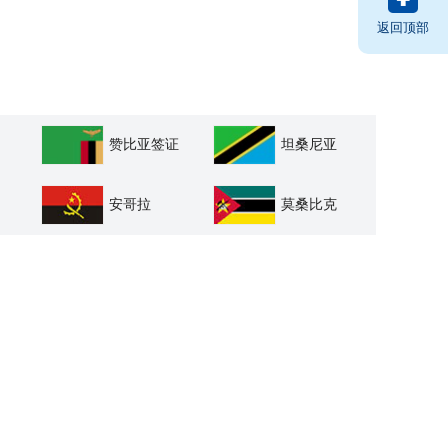
返回顶部
赞比亚签证
坦桑尼亚
安哥拉
莫桑比克