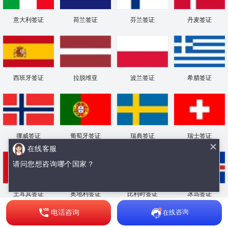
意大利签证
荷兰签证
芬兰签证
丹麦签证
西班牙签证
拉脱维亚
波兰签证
希腊签证
挪威签证
葡萄牙签证
瑞典签证
瑞士签证
在线客服
请问您想咨询哪个国家？
土耳其签证
奥地利签证
比利时签证
冰岛签证
在线咨询
电话咨询