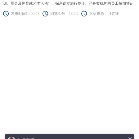
训、展会及体育或艺术活动）、探亲访友旅行签证、已备案机构的员工短期签证
（蓝色通道、橙色通道）、科学家、研究人员或高校教师短期签证（90天以下）
发布时间19-05-28
浏览次数：13655
文章来源：91签证