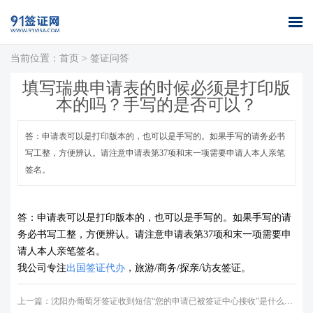
当前位置：
首页
>
签证问答
首页
全球签证
签证案例
签证百科
签证政策
关于我们
填写瑞典申请表的时候必须是打印版
办理
库
本的吗？手写的是否可以？
答：申请表可以是打印版本的，也可以是手写的。如果手写的请务必书
写工整，方便辨认。请注意申请表第37项和末一项需要申请人本人亲笔
签名。
答：
申请表可以是打印版本的，也可以是手写的。如果手写的请
务必书写工整，方便辨认。请注意申请表第37项和末一项需要申
请人本人亲笔签名。
我公司专注
出国签证代办
，旅游/商务/探亲/访友签证。
上一篇：
沈阳办葡萄牙签证收到短信“您的申请已被签证中心接收”是什么意思？