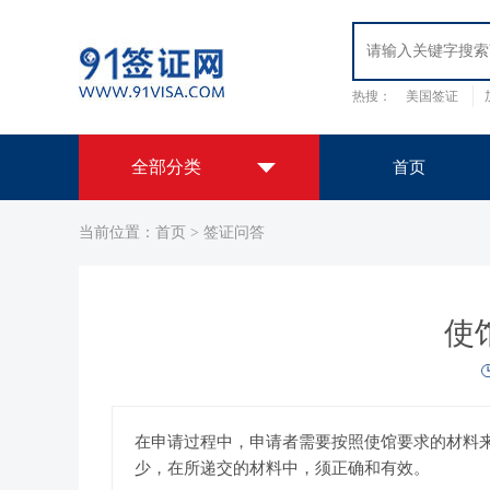
热搜：
美国签证
日本签证
韩国签
全部分类
首页
当前位置：
首页
>
签证问答
全球签证办理中心
欧洲签证
美洲签证
亚洲签证
大
洋洲签证
签证办理套餐
非洲签证
我们提供办理签证服务
使
国外保障
用心服务
出国认证
我们提供出国签证、公正认证服务
拒签原因调档服务
查询签证被拒签的真实原因
在申请过程中，申请者需要按照使馆要求的材料
EVUS登记
少，在所递交的材料中，须正确和有效。
美国签证代办