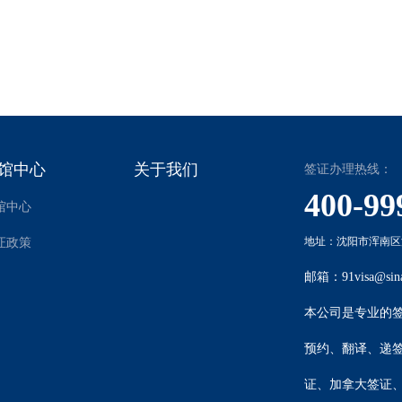
大国之一，因此很多人需要去美国处理一些事情，这个时候需要请求美国
为严厉，邀请函是比较重要的资料自然不可或缺。
9-07-17
浏览次数：13409
文章来源：91签证
馆中心
关于我们
签证办理热线：
400-99
馆中心
地址：沈阳市浑南区沈
证政策
邮箱：91visa@sin
本公司是专业的
预约、翻译、递
证
、
加拿大签证