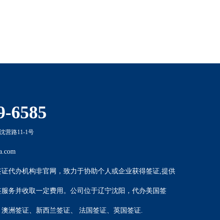
签证，请求成功后才能够短期在美国开展商务活动，美国商务
9-6585
营路11-1号
a.com
签证代办机构非官网，致力于协助个人或企业获得签证,提供
签服务并收取一定费用。公司位于辽宁沈阳，代办
美国签
、
澳洲签证
、
新西兰签证
、
法国签证
、
英国签证
.