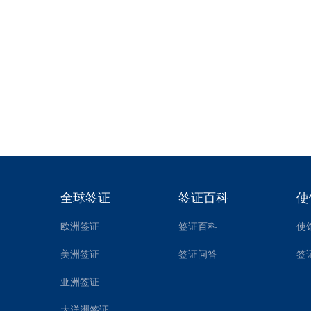
发布时间1
办理美
美国是发展
签证审理较
发布时间1
全球签证
签证百科
使
欧洲签证
签证百科
使
美洲签证
签证问答
签
亚洲签证
大洋洲签证