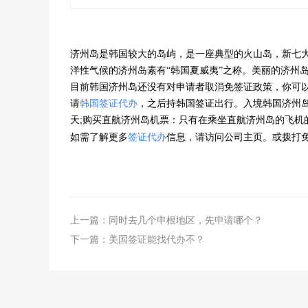
济州岛是韩国较大的岛屿，是一座典型的火山岛，新七大自然
洋性气候的济州岛素有“韩国夏威夷”之称。美丽的济州
目前韩国济州岛还没有对申请者取消免签证政策，你可
请
韩国签证
代办
，
之后持韩国签证
出行。入境韩国济州
天;购买直航济州岛机票：只有在乘坐直航济州岛的飞
如需了解更多
签证代办
信息，请访问公司主页。或拨打
上一篇：
同时去几个申根地区，先申请哪个？
下一篇：
美国签证能找代办不？