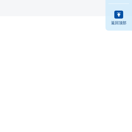
返回顶部
展会及体育或艺术活动）、探亲访友旅行签证、已备案机构的
天以下）