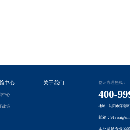
9-05-28
浏览次数：13614
文章来源：91签证
国商务签证需要邀请函吗
大国之一，因此很多人需要去美国处理一些事情，这个时候需要请求美国
为严厉，邀请函是比较重要的资料自然不可或缺。
9-07-17
浏览次数：13365
文章来源：91签证
馆中心
关于我们
签证办理热线：
400-99
馆中心
地址：沈阳市浑南区沈
证政策
邮箱：91visa@sin
本公司是专业的