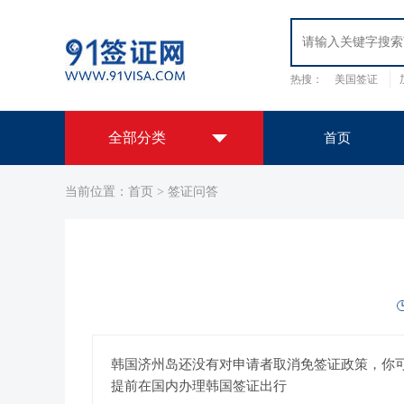
热搜：
美国签证
日本签证
韩国签
全部分类
首页
当前位置：
首页
>
签证问答
全球签证办理中心
欧洲签证
美洲签证
亚洲签证
大
洋洲签证
签证办理套餐
非洲签证
我们提供办理签证服务
国外保障
用心服务
出国认证
我们提供出国签证、公正认证服务
拒签原因调档服务
查询签证被拒签的真实原因
韩国济州岛还没有对申请者取消免签证政策，你
EVUS登记
提前在国内办理韩国签证出行
美国签证代办