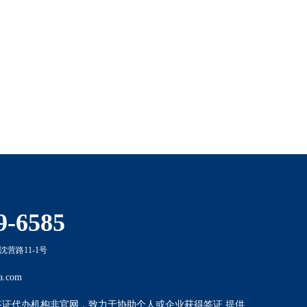
签证，请求成功后才能够短期在美国开展商务活动，美国商务
9-6585
营路11-1号
a.com
签证代办机构非官网，致力于协助个人或企业获得签证,提供