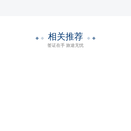
相关推荐
签证在手 旅途无忧
理常见问题
请分为以下七类：荷兰旅游签证、荷兰商务签证（商务考察、职业培训、
证（蓝色通道、橙色通道）、科学家、研究人员或高校教师短期签证（90