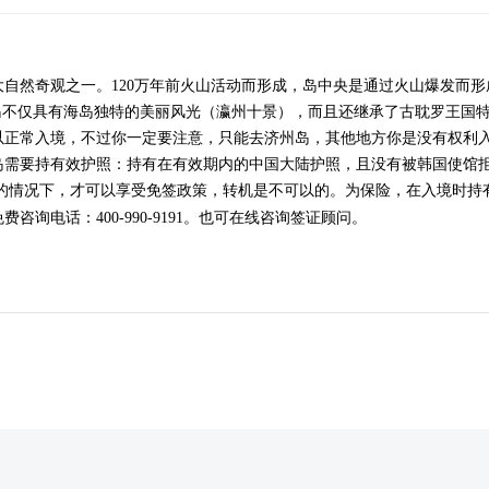
奇观之一。120万年前火山活动而形成，岛中央是通过火山爆发而形成的海拔1
岛不仅具有海岛独特的美丽风光（瀛州十景），而且还继承了古耽罗王国
以正常入境，不过你一定要注意，只能去济州岛，其他地方你是没有权利
岛需要
持有效护照：持有在有效期内的中国大陆护照，且没有被韩国使馆拒
机的情况下，才可以享受免签政策，转机是不可以的。为保险，在入境时持
免费咨询电话：
400-990-9191
。也可在线咨询签证顾问。