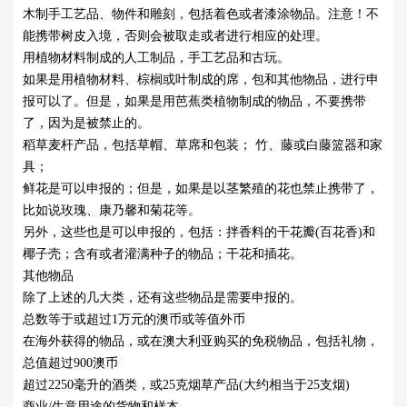
木制手工艺品、物件和雕刻，包括着色或者漆涂物品。注意！不
能携带树皮入境，否则会被取走或者进行相应的处理。
用植物材料制成的人工制品，手工艺品和古玩。
如果是用植物材料、棕榈或叶制成的席，包和其他物品，进行申
报可以了。但是，如果是用芭蕉类植物制成的物品，不要携带
了，因为是被禁止的。
稻草麦杆产品，包括草帽、草席和包装； 竹、藤或白藤篮器和家
具；
鲜花是可以申报的；但是，如果是以茎繁殖的花也禁止携带了，
比如说玫瑰、康乃馨和菊花等。
另外，这些也是可以申报的，包括：拌香料的干花瓣(百花香)和
椰子壳；含有或者灌满种子的物品；干花和插花。
其他物品
除了上述的几大类，还有这些物品是需要申报的。
总数等于或超过1万元的澳币或等值外币
在海外获得的物品，或在澳大利亚购买的免税物品，包括礼物，
总值超过900澳币
超过2250毫升的酒类，或25克烟草产品(大约相当于25支烟)
商业/生意用途的货物和样本