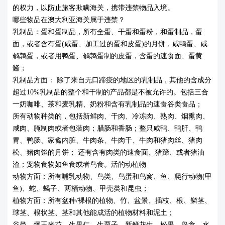
的权力，以防止旅客欺瞒海关，携带违禁物品入境。
哪些物品在澳大利亚海关属于违禁？
乳制品：蛋和蛋制品，所有全蛋、干蛋和蛋粉，和蛋制品，蛋
面，或者含有蛋(咸蛋、加工过的蛋和皮蛋)的月饼，咸鸭蛋、咸
鹌鹑蛋，或者用鸭蛋、鹌鹑蛋制的皮蛋，含蛋的速食面、蛋黄
酱；
乳制品方面： 除了来自无口蹄疫的地区的乳制品，其他的含成分
超过10%乳制品的整个和干制的产品都是不被允许的。包括三合
一奶咖啡、茶和麦乳精、奶粉和含有乳制品的速食谷类食品；
所有动物种类的，包括新鲜肉、干肉、冷冻肉、熟肉、烟熏肉、
咸肉、腌制肉或者包装肉；腊肠和香肠；整只咸鸭、鸭肝、鸭
胃、鸭肠、家禽内脏、牛肉条、牛肉干、牛肉和猪肉丝、猪肉
松、猪肉馅的月饼； 还有含有肉类的速食面、猪蹄、或者猪油
渣；宠物食物如鱼食或者鸟食。活的动植物
动物方面：所有哺乳动物、鸟类、鸟蛋和鸟窝、鱼、爬行动物(甲
鱼)、蛇、蝎子、两栖动物、甲壳类和昆虫；
植物方面：所有盆种/裸根的植物、竹、盆景、插枝、根、鳞茎、
球茎、根状茎、茎和其他能成活的植物材料和泥土；
谷类、爆玉米花、生果仁、生栗子、新鲜花生、松果、鸟食、水