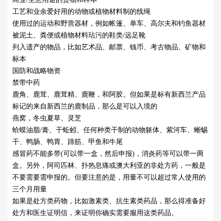
工艺和业余爱好用的动物或植物材料制的线绳
使用过的运动和野营器材，例如帐篷、单车、高尔夫和钓鱼器材
被泥土、粪便或植物材料玷污的鞋类/远足靴
列入遗产的物品，比如艺术品、邮票、钱币、考古物品、矿物和
标本
国防和战略物资
禁带中药
鹿角、鹿茸、鹿茸精、鹿鞭，和阿胶。但如果是标有新西兰产品
标记的来自新西兰的鹿制品，那么是可以入境的
燕窝，冬虫夏草、灵芝
蛤蟆油脂/膏、干蚯蚓、任何种类干制的动物躯体、紫河车、蜥蜴
干、鸭肠、鸭胃、蹄筋、甲鱼和牛尾
感冒药不能多带(可以带一盒，然后申报)，消炎药等可以带一两
盒。另外，阿司匹林、扑热息痛或澳大利亚的非处方药，一般是
不要需要需申报的。但要注意的是，用量不可以超过常人使用的
三个月用量
如果是处方类药物，比如激素类、抗生素类药品，那么得准备好
处方和医生证明信，来证明你确实需要服用这类药品。