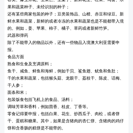
果和蔬菜种子、未经识别的种子；
还有某些商家包装的种子；豆类装饰品、山楂、赤豆和绿豆。新
鲜水果和蔬菜，新鲜的或者冷冻的水果和蔬菜也是不能都带入境
的。例如，姜、苹果、柿子、橘子、草药或者新鲜竹笋。
武器和弹药
除了不能带入的物品以外，还有一些物品入境澳大利亚需要申
报。
食品方面
熟食和生食及烹调原料；
鱼干、咸鱼、鲜鱼和海鲜，例如干贝、鲨鱼翅、鱿鱼和鱼肚；
干的水果和蔬菜，包括猴头菇、龙眼干、荔枝干、陈皮、话梅、
干人参；
面条和米；
包装饭食包括飞机上的食品、汤料；
调味芳草和香料，例如茴香、桂皮、丁香等。
零食记得要申报，包括白果、花生、炒西瓜子、肉松，或者饼
干、蛋糕和糖果。其中，如果是含猪肉的杏仁饼、含猪肉的鸡仔
饼和含香肠的糕饼是不能带的。