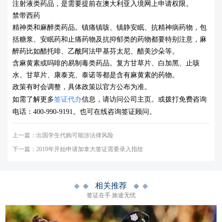
注射液类药品，是需要提前在澳大利亚入境网上申请权限。
禁带西药
精神类和麻醉类药品。镇痛镇咳、镇静安眠、抗精神病药物，包
括糖浆、安眠药和止痛药物及抗抑郁类的药物都要特别注意，麻
醉药比如醋托啡、乙酰阿法甲基芬太尼、醋美沙朵等。
含麻黄素或吗啡的易制毒类药品。复方甘草片、白加黑、止咳
水、甘草片、康泰克、泰诺等都是含有麻黄素的药物。
政策有时会调整，具体政策以官方公布为准。
如需了解更多
签证代办
信息
，请访问公司主页。或拨打免费咨询
电话：
400-990-9191
。也可在线咨询签证顾问。
上一篇：
出国学生代购可能涉法律风险
下一篇：
2019年开始申请加拿大签证需要录入指纹
相关推荐
签证在手 旅途无忧