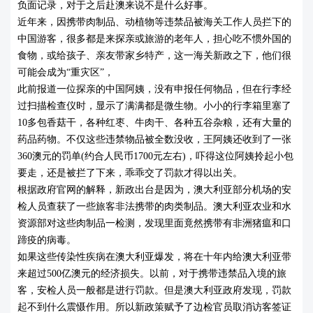
负面记录，对于之后赴澳来说不是什么好事。
近年来，因携带肉制品、动植物等违禁品被海关工作人员拦下的
中国游客，很多都是来探亲或旅游的老年人，担心吃不惯外国的
食物，或给孩子、亲友带家乡特产，这一海关新政之下，他们很
可能会成为“重灾区”，
此前报道一位探亲的中国阿姨，没有申报任何物品，但在行李经
过扫描检查仪时，显示了满满都是微生物。小小的行李箱里塞了
10多包香菇干，各种红枣、牛肉干、各种五谷杂粮，还有大量的
药品药物。不仅这些违禁物品被全数没收，王阿姨还收到了一张
360澳元的罚单(约合人民币1700元左右)，吓得这位阿姨拎起小包
要走，还是被拦了下来，乖乖交了罚款才得以出关。
根据政府官网的解释，新政出台是因为，澳大利亚部分机场的安
检人员查获了一些旅客非法携带的肉类制品。澳大利亚农业和水
资源部对这些肉制品一检测，发现里面竟然携带有非洲猪瘟和口
蹄疫的病毒。
如果这些传染性疾病在澳大利亚爆发，将在十年内给澳大利亚带
来超过500亿澳元的经济损失。以前，对于携带违禁品入境的旅
客，安检人员一般都是进行罚款。但是澳大利亚政府发现，罚款
起不到什么震慑作用。所以新政策赋予了边检官员取消访客签证