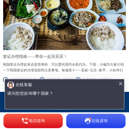
签证办理指南——带你一起买买买！
韩国签证办理起来还是简单的，可以委托我司全权代办。下面，小编为大家介绍
一下韩国签证的办理流程和注意事项。每逢双十一~圣诞~元旦~春节，小伙伴们
热衷的除了购物还是购物，那么哪里购物便宜——韩国！不过小编很负责任地告
发布时间19-02-13
浏览次数：15468
文章来源：91签证
诉你！签证，签证，签证！没有它，你哪都去不了~！
在线客服
请问您想咨询哪个国家？
沈阳优签网络技术有限公司
辽ICP备18002009号-1
网站地图.txt
网站地图.xml
电话咨询
在线咨询