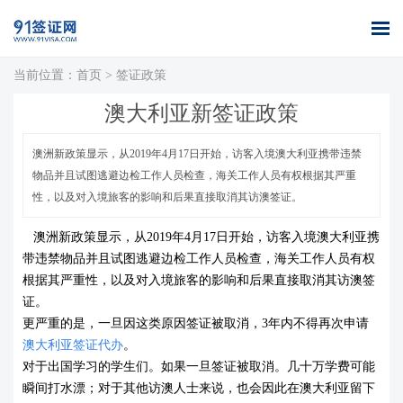
当前位置：
首页
>
签证政策
首页
全球签证
签证案例
签证百科
签证政策
关于我们
澳大利亚新签证政策
办理
库
澳洲新政策显示，从2019年4月17日开始，访客入境澳大利亚携带违禁
物品并且试图逃避边检工作人员检查，海关工作人员有权根据其严重
性，以及对入境旅客的影响和后果直接取消其访澳签证。
澳洲新政策显示，从2019年4月17日开始，访客入境澳大利亚携
带违禁物品并且试图逃避边检工作人员检查，海关工作人员有权
根据其严重性，以及对入境旅客的影响和后果直接取消其访澳签
证。
更严重的是，一旦因这类原因签证被取消，3年内不得再次申请
澳大利亚签证
代办
。
对于出国学习的学生们。如果一旦签证被取消。几十万学费可能
瞬间打水漂；对于其他访澳人士来说，也会因此在澳大利亚留下