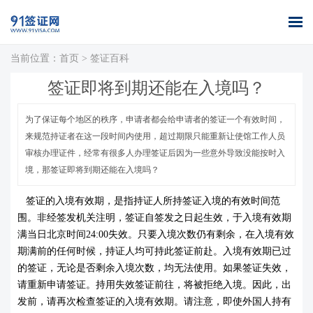
当前位置：
首页
>
签证百科
首页
全球签证
签证案例
签证百科
签证政策
关于我们
签证即将到期还能在入境吗？
办理
库
为了保证每个地区的秩序，申请者都会给申请者的签证一个有效时间，
来规范持证者在这一段时间内使用，超过期限只能重新让使馆工作人员
审核办理证件，经常有很多人办理签证后因为一些意外导致没能按时入
境，那签证即将到期还能在入境吗？
签证的入境有效期，是指持证人所持签证入境的有效时间范
围。非经签发机关注明，签证自签发之日起生效，于入境有效期
满当日北京时间24:00失效。只要入境次数仍有剩余，在入境有效
期满前的任何时候，持证人均可持此签证前赴。入境有效期已过
的签证，无论是否剩余入境次数，均无法使用。
如果签证失效，
请重新申请签证。持用失效签证前往，将被拒绝入境。因此，出
发前，请再次检查签证的入境有效期。请注意，即使外国人持有