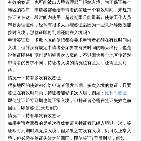
有效的签证，也可能被出入境管理部门拒绝入境。
为了保证每个
地区的秩序，申请者都会给申请者的签证一个有效时间，来规范
持证者在这一段时间内使用，超过期限只能重新让使馆工作人员
审核办理证件，经常有很多人办理签证后因为一些意外导致没能
按时入境，那签证即将到期还能在入境吗？
申请签证后，多数地区的使馆都会要求申请者必须在有效时间内
入境，但并没有规定申请者必须要在有效时间的哪天出行，也是
说签证即将到期也是能够再次入境的，不过因为每个地区使馆对
申请者的要求不同，持证者入境的情况也有区别，还需区别对
待。
情况一：持有多次有效签证
很多地区的使馆都会给申请者颁发长期、多次入境的签证，只要
签证在有效时间内，持证者能够多次入境，例如：
比利时签证
，
即使签证即将到期也能正常入境，但持证者必需在签证失效之前
回国，即使签证1天后到期。
情况二：持有单次有效签证
如果申请者获得的是单次有效签证且持证者已
经入境过一次，签
证即将到期时则无法入境，但如果之前没有入境，则可以正常入
境，但必需在签证失效之前回国，即使签证1天后到期，例如：