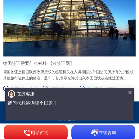
德国签证需要什么材料-【91签证网】
德国签证是德国联邦政府授权的签证机关在入境德国的外国公民所持有的护照或
其他旅行证件上的签注、盖印， 以表示允许其出入本国国境或者经过国境。
发布时间23-10-16
浏览次数：6890
文章来源：91签证
在线客服
请问您想咨询哪个国家？
沈阳优签网络技术有限公司
辽ICP备18002009号-1
网站地图.txt
网站地图.xml
电话咨询
在线咨询