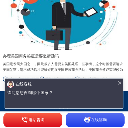
办理美国商务签证需要邀请函吗
美国是发展大国之一，因此很多人需要去美国处理一些事情，这个时候需要请求
美国签证，请求成功后才能够短期在美国开展商务活动，美国商务签证审理较为
严厉，邀请函是比较重要的资料自然不可或缺。
发布时间19-07-17
浏览次数：13427
文章来源：91签证
在线客服
请问您想咨询哪个国家？
沈阳优签网络技术有限公司
辽ICP备18002009号-1
网站地图.txt
网站地图.xml
电话咨询
在线咨询