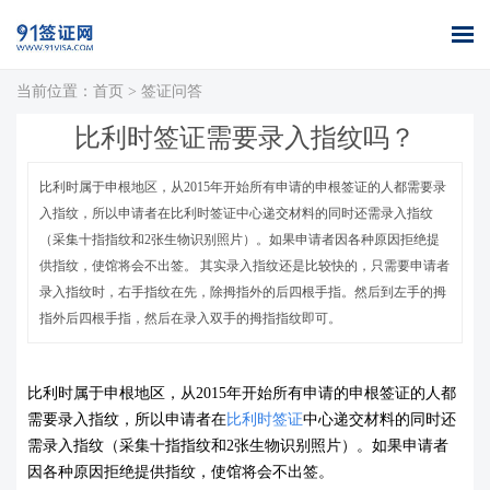
当前位置：
首页
>
签证问答
首页
全球签证
签证案例
签证百科
签证政策
关于我们
比利时签证需要录入指纹吗？
办理
库
比利时属于申根地区，从2015年开始所有申请的申根签证的人都需要录
入指纹，所以申请者在比利时签证中心递交材料的同时还需录入指纹
（采集十指指纹和2张生物识别照片）。如果申请者因各种原因拒绝提
供指纹，使馆将会不出签。 其实录入指纹还是比较快的，只需要申请者
录入指纹时，右手指纹在先，除拇指外的后四根手指。然后到左手的拇
指外后四根手指，然后在录入双手的拇指指纹即可。
比利时属于申根地区，从2015年开始所有申请的申根签证的人都
需要录入指纹，所以申请者在
比利时签证
中心递交材料的同时还
需录入指纹（采集十指指纹和2张生物识别照片）。如果申请者
因各种原因拒绝提供指纹，使馆将会不出签。