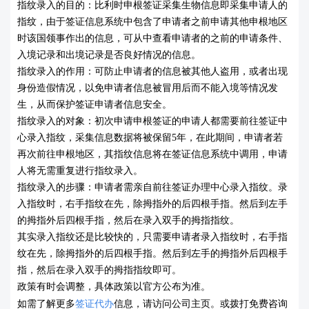
指纹录入的目的：比利时申根签证采集生物信息即采集申请人的
指纹，由于签证信息系统中包含了申请者之前申请其他申根地区
时该国领事作出的信息，可从中查看申请者的之前的申请条件、
入境记录和出境记录是否良好情况的信息。
指纹录入的作用：可防止申请者的信息被其他人盗用，或者出现
身份造假情况，以免申请者信息被冒用后而不能入境等情况发
生，从而保护签证申请者信息安全。
指纹录入的对象：初次申请申根签证的申请人都需要前往签证中
心录入指纹，采集信息数据将被保留5年，在此期间，申请者若
再次前往申根地区，其指纹信息将在签证信息系统中调用，申请
人将无需重复进行指纹录入。
指纹录入的步骤：申请者需亲自前往签证办理中心录入指纹。录
入指纹时，右手指纹在先，除拇指外的后四根手指。然后到左手
的拇指外后四根手指，然后在录入双手的拇指指纹。
其实录入指纹还是比较快的，只需要申请者录入指纹时，右手指
纹在先，除拇指外的后四根手指。然后到左手的拇指外后四根手
指，然后在录入双手的拇指指纹即可。
政策有时会调整，具体政策以官方公布为准。
如需了解更多
签证代办
信息，请访问公司主页。或拨打免费咨询