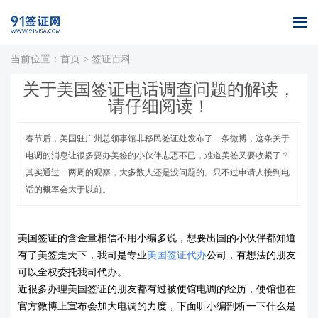
当前位置：
首页
>
签证百科
首页
全球签证
签证案例
签证百科
签证政策
关于我们
关于美国签证电话调查问题的解读，
办理
库
请仔细阅读！
春节后，美国驻广州总领事馆非移民签证处发布了一条微博，这条关于
电调的消息让很多要办美签的小伙伴忐忑不已，难道美签又要收紧了？
其实通过一两周的观察，大多数人还是没问题的。只不过申请人接到电
话的概率会大于以前。
美国
签证
的
含金量相信不用小编多说，想要出国的小伙伴都知道
有了美签走天下，我司是专业
美国签证代办
公司，有想法的朋友
可以全权委托我司代办。
近很多办理美国签证的朋友都有过被使馆电调的经历，使馆也在
官方微博上宣布会加大电调的力度，下面听小编剖析一下什么是