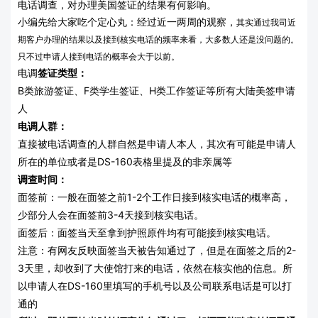
电话调查，对办理美国签证的结果有何影响。
小编先给大家吃个定心丸：经过近一两周的观察，
其实通过我司近
期客户办理的结果以及接到核实电话的频率来看，大多数人还是没问题的。
只不过申请人接到电话的概率会大于以前。
电调
签证类型：
B类旅游签证、F类学生签证、H类工作签证等所有大陆美签申请
人
电调人群：
直接被电话调查的人群自然是申请人本人，其次有可能是申请人
所在的单位或者是DS-160表格里提及的非亲属等
调查时间：
面签前：一般在面签之前1-2个工作日接到核实电话的概率高，
少部分人会在面签前3-4天接到核实电话。
面签后：面签当天至拿到护照原件均有可能接到核实电话。
注意：有网友反映面签当天被告知通过了，但是在面签之后的2-
3天里，却收到了大使馆打来的电话，依然在核实他的信息。所
以申请人在DS-160里填写的手机号以及公司联系电话是可以打
通的