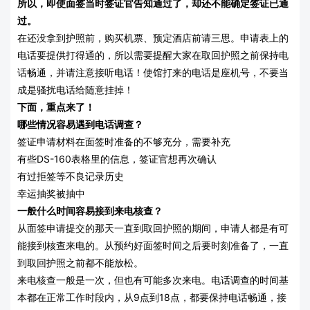
所以，即使面签当时签证官告知通过了，却还不能确定签证已通
过。
在还没拿到护照前，购买机票、预定酒店前请三思。
申请表上的
电话要提供打得通的，所以需要提醒大家在取回护照之前保持电
话畅通，
并请注意接听电话！使馆打来的电话是
座机号，不要当
成是骚扰电话给随意挂掉！
下面，重点来了！
哪些情况容易遇到电话调查？
签证申请材料在面签时准备的不够充分，需要补充
有些DS-160表格里的信息，签证官想再次确认
有过拒签等不良记录历史
幸运抽奖被抽中
一般什么时间容易接到来电核查？
从面签申请提交的那天一直到取回护照的期间，申请人都是有可
能接到核查来电的。从预约好面签时间之后要时刻准备了，一直
到取回护照之前都不能放松。
来电核查一般是一次，但也有可能多次来电。
电话调查的时间基
本都在正常工作时段内，从9点到18点，都要保持电话畅通，接