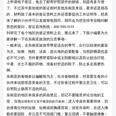
上申请电子签证，免去了邮寄护照原件的烦恼，别提有多方便
了。不过其中新加
坡的签证相对其他东南亚来说，要求还是很高
的，材料除了基本的签证资料之外还需要提供工作证明等，想具
体了解的小伙伴可以直接致电我司，我司会为您安排专业顾问解
答您的疑问，签证咨询热线：400-990-9191
列举完了各个地区的签证资料之后，重点来了，下面小编要为大
家讲解一下在东南亚旅游的注意事项~
一般来说，去东南亚旅游旱季是适合的
季节，出行以轻便的夏装
为主。短裤、拖鞋、泳装，是出海的必要配备，当然防晒霜也是
必不可少的。另外要携带
遮阳伞或太阳眼镜以及防止蚊虫叮咬、
中暑、水土不服的药物。准备好舒适的鞋子，防止多走路磨伤
脚。
东南亚的食物多以偏酸辣为主，生冷食物很多，对喜爱生食的小
伙伴来说那里是美食的天堂。不过
饮食过程中要注意卫生，可以
自带防止肠胃不适的药品。
东南亚的地区有很多的风俗禁忌，切记不要随意评论当地的王
室，
当地
法律有对王室不敬罪的处罚条例
；
进入寺庙衣着要得体，切
身着任何的短裙、短裤或袒胸露背装；
勿
游览寺庙时，在进入佛
殿前要脱鞋，并注意不可踩踏门槛
；重点强调，
不要触摸佛像
！