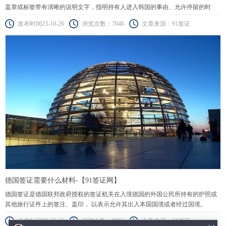
盖章或标签带有清晰的说明文字，指明持有人进入韩国的事由、允许停留的时
间、或通过其领土前往韩国的许可。
发布时间23-10-26
浏览次数：7046
文章来源：91签证
德国签证需要什么材料-【91签证网】
德国签证是德国联邦政府授权的签证机关在入境德国的外国公民所持有的护照或
其他旅行证件上的签注、盖印， 以表示允许其出入本国国境或者经过国境。
发布时间23-10-16
浏览次数：6834
文章来源：91签证