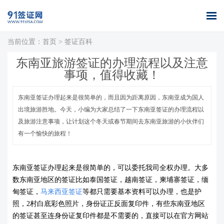
当前位置：
首页
>
签证百科
首页
全球签证
签证案例
签证百科
签证政策
关于我们
东南亚旅游签证的办理流程以及注意
办理
库
事项，值得收藏！
东南亚签证办理起来是很简单的，而且因为距离原因，东南亚成为国人
出境旅游胜地。今天，小编为大家总结了一下东南亚签证的办理流程以
及旅游注意事项，让计划这个冬天或春节期间去东南亚旅游的小伙伴们
有一个愉快的旅程！
东南亚签证
办理起来是很简单的，可以委托我司全权办理。大多
数东南亚地区的签证比如泰国签证，越南签证，柬埔寨签证，缅
甸签证，
马来西亚签证
等都只需要基本资料可以办理，也是护
照，2村白底彩色照片，身份证正反面复印件，有些东南亚地区
的签证甚至连身份证复印件都是不需要的，直接可以在官方网站