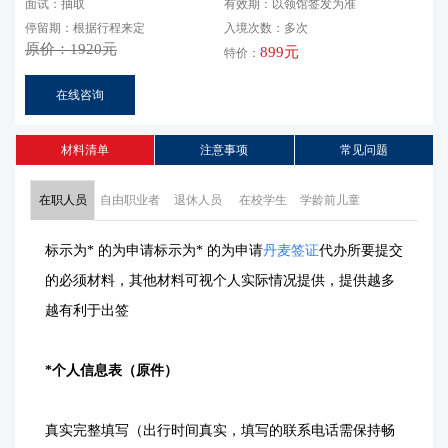
面试：抽取
有效期：以领馆签发为准
停留期：根据行程来定
入境次数：多次
原价：1920元
899元
特价：
在线咨询
材料清单
注意事项
常见问题
在职人员
自由职业者
退休人员
在校学生
学龄前儿童
标示为* 的为申请
标示为* 的为申请
丹麦签证
代办
所要提交
的必须材料，其他材料可视个人实际情况提供，提供越多
越有利于出签
*个人信息表（原件）
真实完整填写（出行时间真实，填写的联系电话需保持畅