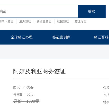
加拿大签证
澳洲签证
新西兰签证
德国签证
签证办理
证
英国
泰国
全球签证办理
签证案例库
签证百科
阿尔及利亚商务签证
面试：不需要
有效
停留期：30天
入
原价：1800元
特