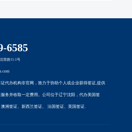
9-6585
营路11-1号
a.com
签证代办机构非官网，致力于协助个人或企业获得签证,提供
签服务并收取一定费用。公司位于辽宁沈阳，代办
美国签
、
澳洲签证
、
新西兰签证
、
法国签证
、
英国签证
.