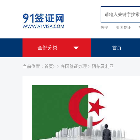
热搜：
美国签证
日本签证
韩国签
全部分类
首页
当前位置：
首页>
>
各国签证办理
>
阿尔及利亚
全球签证办理中心
欧洲签证
美洲签证
亚洲签证
大
洋洲签证
签证办理套餐
非洲签证
我们提供办理签证服务
国外保障
用心服务
出国认证
我们提供出国签证、公正认证服务
拒签原因调档服务
查询签证被拒签的真实原因
EVUS登记
美国签证代办