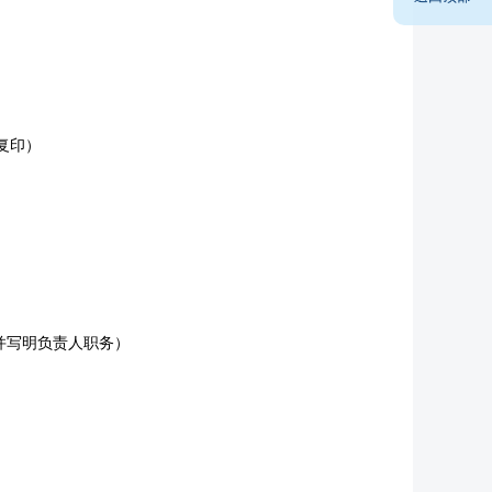
复印）
并写明负责人职务）