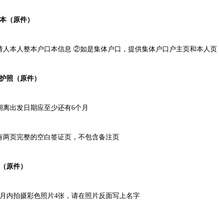
口本（原件）
请人本人整本户口本信息 ②如是集体户口，提供集体户口户主页和本人页
私护照（原件）
期离出发日期应至少还有6个月
有两页完整的空白签证页，不包含备注页
片（原件）
个月内拍摄彩色照片4张，请在照片反面写上名字