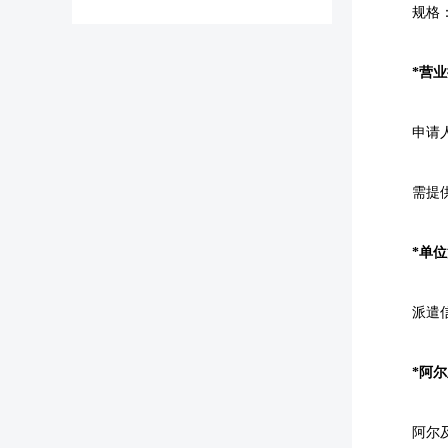
规格
*营
申请
需提
*单
派遣
*阿
阿尔