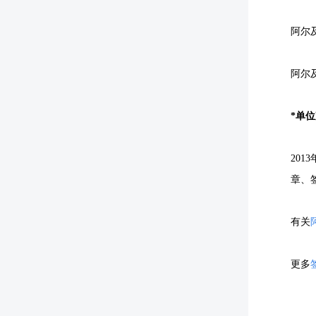
阿尔
阿尔
*单
20
章、
有关
更多