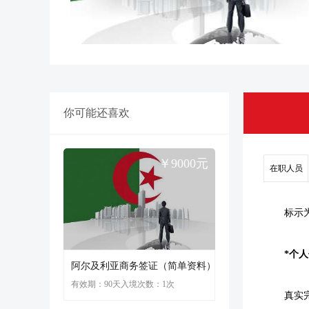
你可能还喜欢
￥9000元
在职人员
标示
*个
阿尔及利亚商务签证（简单资料）
有效期：90天
入境次数：1次
真实