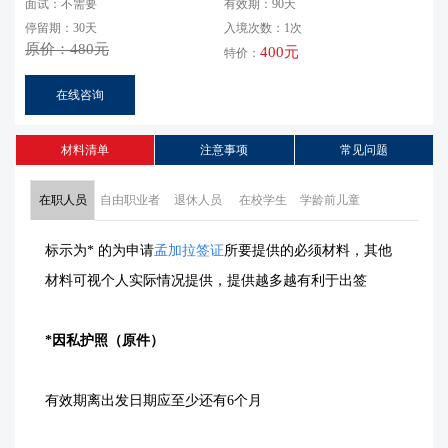
面试：不需要
有效期：90天
停留期：30天
入境次数：1次
原价：480元
400元
特价：
在线咨询
材料清单
注意事项
常见问题
在职人员
自由职业者
退休人员
在校学生
学龄前儿童
标示为* 的为申请
孟加拉签证
所要提供的必须材料，其他
材料可视个人实际情况提供，提供越多越有利于出签
*因私护照（原件）
有效期离出发日期应至少还有6个月