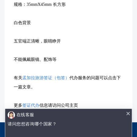
规格：35mmX45mm 长方形
白色背景
五官端正清晰，眼睛睁开
不能佩戴眼镜、配饰等
有关
孟加拉旅游签证（包签）
代办服务的问题可以点击下
一篇文章。
更多
签证代办
信息请访问公司主页
在线客服
请问您想咨询哪个国家？
沈阳优签网络技术有限公司
辽ICP备18002009号-1
网站地图.txt