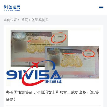
当前位置：
首页
>
签证案例库
首页
全球签证
签证案例
签证百科
签证政策
关于我们
办理
库
办英国旅游签证，沈阳冯女士和郑女士成功出签-【91签
证网】