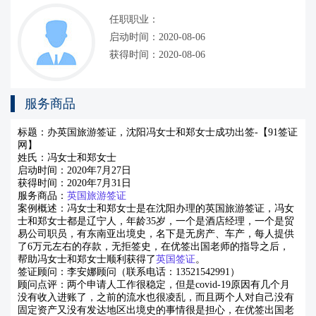
任职职业：
启动时间：2020-08-06
获得时间：2020-08-06
服务商品
标题：办英国旅游签证，
沈阳
冯女士和郑女士成功出签-【91签证
网】
姓氏：冯女士和郑女士
启动时间：2020年
7
月
27
日
获得时间：2020年
7
月
31
日
服务商品：
英国旅游签证
案例概述：冯女士和郑女士是在沈阳办理的英国旅游签证，冯女
士和郑女士都是辽宁人，年龄
35
岁，一个是酒店经理，一个是贸
易公司职员，有东南亚出境史，名下是无房产、车产，每人提供
了
6
万元左右的存款，无拒签史，在优签出国老师的指导之后，
帮助冯女士和郑女士顺利获得了
英国签证
。
签证顾问：李安娜顾问（联系电话：
13521542991
）
顾问点评：两个申请人工作很稳定，但是covid-19原因有几个月
没有收入进账了，之前的流水也很凌乱，而且两个人对自己没有
固定资产又没有发达地区出境史的事情很是担心，在优签出国老