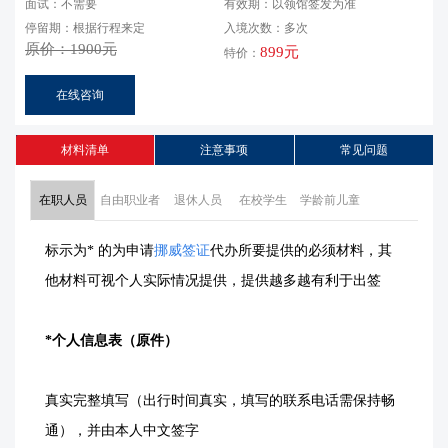
面试：不需要
有效期：以领馆签发为准
停留期：根据行程来定
入境次数：多次
原价：1900元
899元
特价：
在线咨询
材料清单
注意事项
常见问题
在职人员
自由职业者
退休人员
在校学生
学龄前儿童
标示为* 的为申请
挪威签证
代办
所要提
供的必须材料，其
他材料可视个人实际情况提供，提供越多越有利于出签
*个人信息表（原件）
真实完整填写（出行时间真实，填写的联系电话需保持畅
通），并由本人中文签字