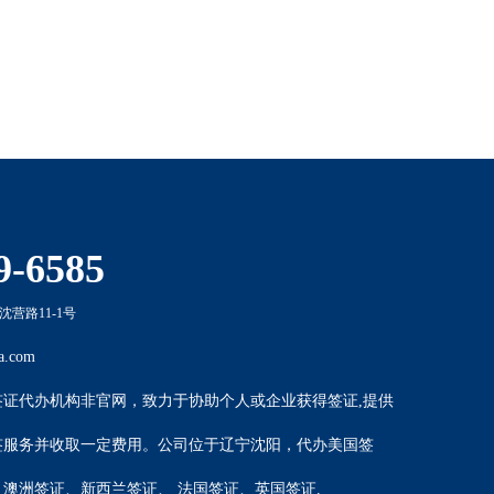
9-6585
营路11-1号
a.com
签证代办机构非官网，致力于协助个人或企业获得签证,提供
签服务并收取一定费用。公司位于辽宁沈阳，代办
美国签
、
澳洲签证
、
新西兰签证
、
法国签证
、
英国签证
.