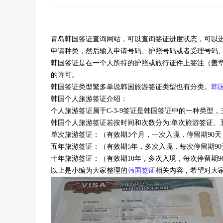
青岛韩国签证查询网站，可以查询签证进度状态，可以进
申请种类，然后输入申请号码、护照号码或者受理号码
韩国签证是在一个人所持的护照或旅行证件上签注（盖
的许可。
韩国签证类型繁多单说韩国旅游签证类型也有分类。
韩
韩国
个人旅游签证介绍：
个人旅游签证属于
C-3-9
签证是韩国签证中的一种类型，
韩国个人旅游签证若按时间和次数分为
:
单次旅游签证、
单次旅游签证：（有效期
3
个月，一次入境，停留期
90
天
五年旅游签证：（有效期
5
年，多次入境，每次停留期
90
十年旅游签证：（有效期
10
年，多次入境，每次停留期
9
以上是小编为大家整理的
韩国签证
相关内容，希望对大