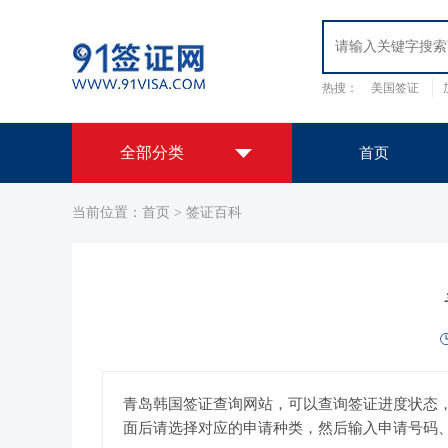
热搜：
美国签证
日本签证
韩国签
全部分类
首页
当前位置：
首页
>
签证百科
全球签证办理中心
欧洲签证
美洲签证
亚洲签证
大
洋洲签证
签证办理套餐
非洲签证
我们提供办理签证服务
国外保障
用心服务
出国认证
我们提供出国签证、公正认证服务
拒签原因调档服务
查询签证被拒签的真实原因
青岛韩国签证查询网站，可以查询签证进度状态，
EVUS登记
面后请选择对应的申请种类，然后输入申请号码
美国签证代办