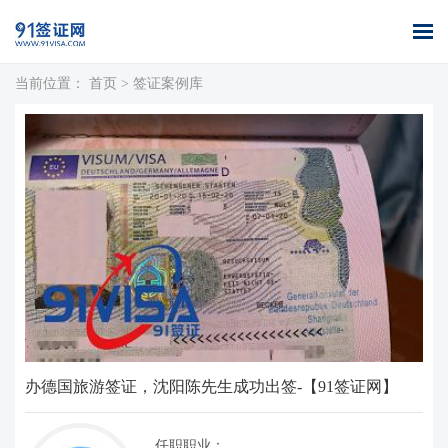
当前位置：
首页
>
签证案例库
首页
全球签证
签证案例
签证百科
签证政策
关于我们
办理
库
办德国旅游签证，沈阳陈先生成功出签-【91签证网】
任职职业：