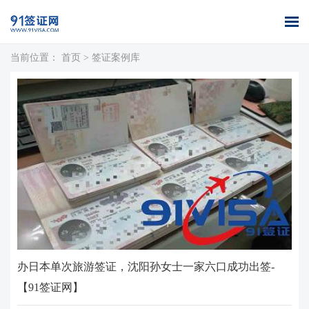
当前位置：
首页
>
签证案例库
首页
全球签证
签证案例
签证百科
签证政策
关于我们
办理
库
办日本单次旅游签证，沈阳孙女士一家六口成功出签-
【91签证网】